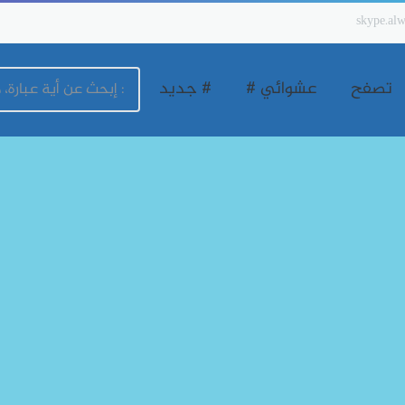
skype.alw
تصفح
عشوائي #
# جديد