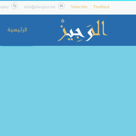
ajeez
info@alwajeez.net
Subscribe
Feedback
الرئيسية