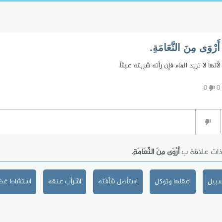
أَرْوَى مِنَ النَّعَامَةِ.
لأنها لا تريد الماء فإن رأته شربته عبثاً.
0
0
ذات علاقة ب
أَرْوَى مِنَ النَّعَامَةِ.
سبيل
اعقلها وتوكل
استأصل شَأْفَتَه
اشرأب عنقه
استشاط غضب