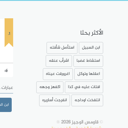
الأكثر بحثا
1.
ابن السبيل
استأصل شأفته
استشاط غضبا
اشرأب عنقه
اعقلها وتوكل
اغرورقت عيناه
افتات عليه في كذا
اكفهز وجهه
عبارات 
انتفخت اوداجه
انفرجت أساريره
ابن ال
©
قاومس الوجيز 2026
®