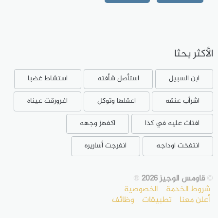
الأكثر بحثا
ابن السبيل
استأصل شأفته
استشاط غضبا
اشرأب عنقه
اعقلها وتوكل
اغرورقت عيناه
افتات عليه في كذا
اكفهز وجهه
انتفخت اوداجه
انفرجت أساريره
©
قاومس الوجيز 2026
®
شروط الخدمة
الخصوصية
أعلن معنا
تطبيقات
وظائف