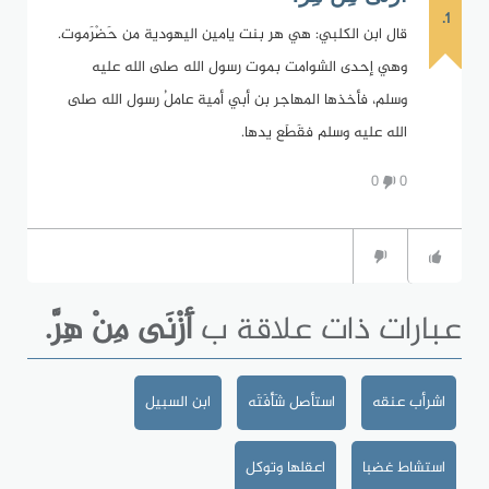
1.
قال ابن الكلبي: هي هر بنت يامين اليهودية من حَضْرَموت.
وهي إحدى الشوامت بموت رسول الله صلى الله عليه
وسلم، فأخذها المهاجر بن أبي أمية عاملُ رسول الله صلى
الله عليه وسلم فقَطَع يدها.
0
0
عبارات ذات علاقة ب
أَزْنَى مِنْ هِرَّ.
اشرأب عنقه
استأصل شَأْفَتَه
ابن السبيل
استشاط غضبا
اعقلها وتوكل