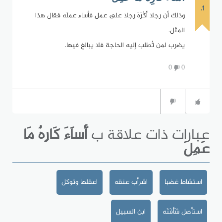
1.
وذلك أن رجلا أكْرَهَ رجلا على عمل فأساء عملَه فقال هذا
المثل.
يضرب لمن تُطلب إليه الحاجة فلا يبالغ فيها.
0
0
عبارات ذات علاقة ب
أَساَءَ كَارِهٌ مَا
عَمِلَ
استشاط غضبا
اشرأب عنقه
اعقلها وتوكل
استأصل شَأْفَتَه
ابن السبيل