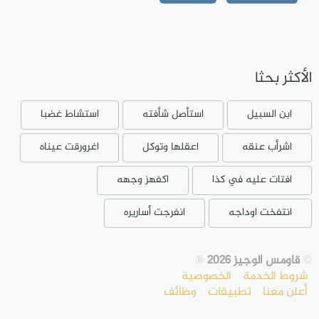
الأكثر بحثا
ابن السبيل
استأصل شأفته
استشاط غضبا
اشرأب عنقه
اعقلها وتوكل
اغرورقت عيناه
افتات عليه في كذا
اكفهز وجهه
انتفخت اوداجه
انفرجت أساريره
©
قاومس الوجيز 2026
®
شروط الخدمة
الخصوصية
أعلن معنا
تطبيقات
وظائف