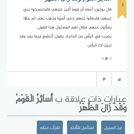
1.
قال يونس: أصله أن قوما أغِيرَ عليهم، فاستصرخوا بني
عمهم، فابطئوا عنهم حتى أسِرُوا وذُهِبَ بهم، ثم جاؤا
يسألون عنهم، فقال لهم المسئول هذا القول.
يضرب في اليأس من الحاجة، يقول: أتطمع فيما بعد وقد
تبين لك اليأس.
0
0
عبارات ذات علاقة ب
أَساَئِرٌ الْقَوْمُ
وَقَدْ زَالَ الظُّهْرُ
ابن السبيل
استأصل شَأْفَتَه
اشرأب عنقه