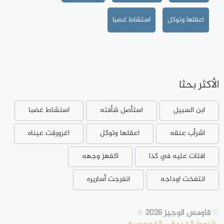
اعقلها وتوكل
استشاط غضبا
الأكثر بحثا
ابن السبيل
استأصل شأفته
استشاط غضبا
اشرأب عنقه
اعقلها وتوكل
اغرورقت عيناه
افتات عليه في كذا
اكفهز وجهه
انتفخت اوداجه
انفرجت أساريره
©
قاومس الوجيز 2026
®