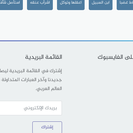
ط غضبا
ابن السبيل
اعقلها وتوكل
اشرأب عنقه
استأصل شَأْفَت
على الفايسبوك
القائمة البريدية
إشترك في القائمة البريدية ليص
جديدنا وآخر العبارات المتداولة
العالم العربي.
إشتراك