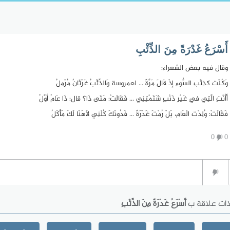
أَسْرَعُ غَدْرَةً مِنَ الذِّئْبِ
وقال فيه بعض الشعراء:
وَكُنْت كذِئْبِ السُّوءِ إذْ قَالَ مَرَّةً ... لعمروسة وَالذِّئْبُ غَرْثَانُ مُرْمِلُ
أأنْتِ الَّتِي فِي غَيْرِ ذَنْبٍ شَتَمْتِنِي ... فَقَالَتْ: مَتَى ذَا؟ قال: ذَا عَامُ أوَّلُ
فَقَالَتْ: وُلِدْت الْعَام، بَلْ رُمْتَ غَدْرَةً ... فَدُونَكَ كُلْنِي لاَهَنَا لَكَ مَأكَلُ
0
0
ذات علاقة ب
أَسْرَعُ غَدْرَةً مِنَ الذِّئْبِ