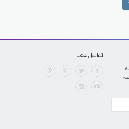
َه
تواصل معنا
لك
 في