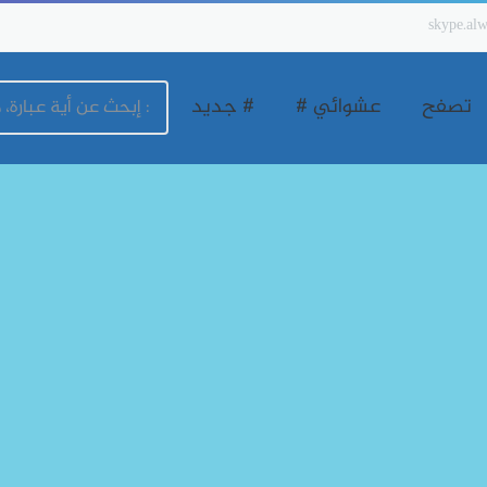
skype.alw
تصفح
عشوائي #
# جديد