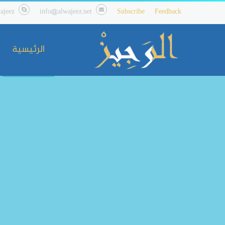
ajeez
info@alwajeez.net
Subscribe
Feedback
الرئيسية