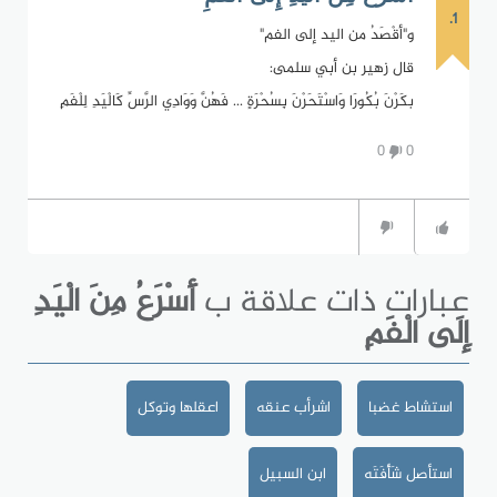
1.
و"أقْصَدُ من اليد إلى الفم"
قال زهير بن أبي سلمى:
بكَرْنَ بُكُورَا وَاسْتَحَرْنَ بِسُحْرَةٍ ... فَهُنَّ وَوَادِي الرَّسِّ كَالْيَدِ لِلْفَمِ
0
0
عبارات ذات علاقة ب
أَسْرَعُ مِنَ الْيَدِ
إِلَى الْفَمِ
استشاط غضبا
اشرأب عنقه
اعقلها وتوكل
استأصل شَأْفَتَه
ابن السبيل