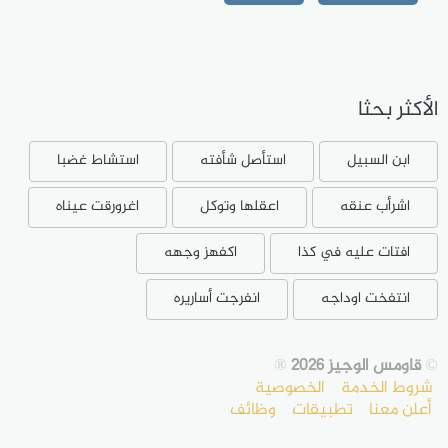
الأكثر بحثا
ابن السبيل
استأصل شأفته
استشاط غضبا
اشرأب عنقه
اعقلها وتوكل
اغرورقت عيناه
افتات عليه في كذا
اكفهز وجهه
انتفخت اوداجه
انفرجت أساريره
©
قاومس الوجيز 2026
®
شروط الخدمة
الخصوصية
أعلن معنا
تطبيقات
وظائف