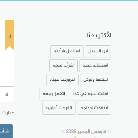
الأكثر بحثا
1.
ابن السبيل
استأصل شأفته
استشاط غضبا
اشرأب عنقه
اعقلها وتوكل
اغرورقت عيناه
افتات عليه في كذا
اكفهز وجهه
انتفخت اوداجه
انفرجت أساريره
عبارات 
©
قاومس الوجيز 2026
®
اشرأب