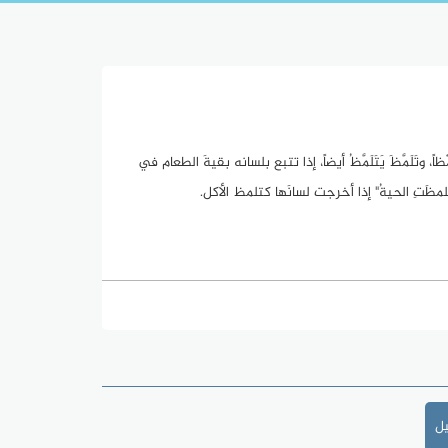
تَلَمَّظَ يَتَلَمَّظُ أيضاً، إذا تتبع بلسانه بقيةَ الطعام في
مظَتِ الحيةُ" إذا أخرجت لسانَها كتلمظ الأكل.
يل