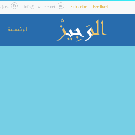
ajeez
info@alwajeez.net
Subscribe
Feedback
الرئيسية