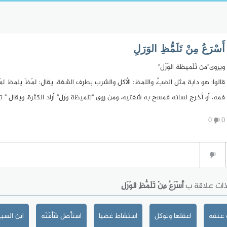
أَسْرَعُ مِنْ تَلَمُّظِ الوَرَلِ
ويروى"من تَلْميظة الوَرَل"
قالوا: هو دابة مثل الضبِّ، واللمظ: الأكل والشرب بطرف الشفة، يقال: لَمَظَ يلمظ لَمْظاً، و
فمه، أو أخرج لسانه فمسح به شفتيه، ومن روى "تلميظة وَرَل" أراد الكثرة، ويقال " تل
0
0
ذات علاقة ب
أَسْرَعُ مِنْ تَلَمُّظِ الوَرَلِ
 عنقه
اعقلها وتوكل
استشاط غضبا
استأصل شَأْفَتَه
ابن السب