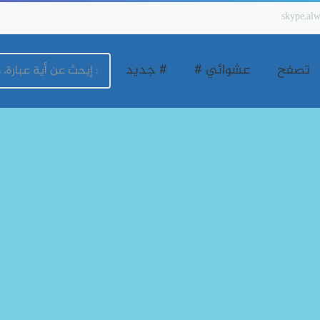
skype.alw
تصفح
عشوائي #
# جديد