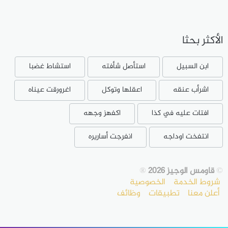
الأكثر بحثا
ابن السبيل
استأصل شأفته
استشاط غضبا
اشرأب عنقه
اعقلها وتوكل
اغرورقت عيناه
افتات عليه في كذا
اكفهز وجهه
انتفخت اوداجه
انفرجت أساريره
©
قاومس الوجيز 2026
®
شروط الخدمة
الخصوصية
أعلن معنا
تطبيقات
وظائف