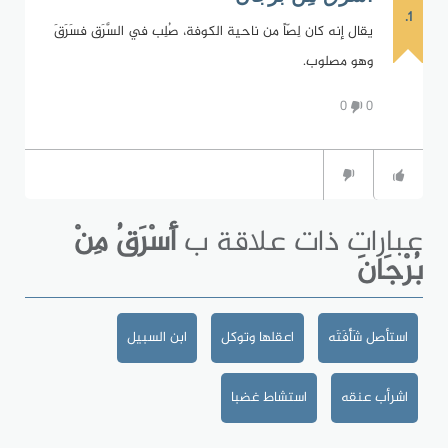
1.
يقال إنه كان لِصّاً من ناحية الكوفة، صُلِب في السَّرَق فسَرَقَ
وهو مصلوب.
0
0
عبارات ذات علاقة ب
أَسْرَقُ مِنْ
بُرْجَانَ
استأصل شَأْفَتَه
اعقلها وتوكل
ابن السبيل
اشرأب عنقه
استشاط غضبا