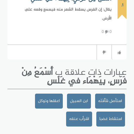
1.
يقال: إن الفرس يسقط الشعر منه فيسمع وقعه على
الأرض.
0
0
عبارات ذات علاقة ب
أَسْمَعُ مِنْ
فَرَسٍ، بِيَهْمَاء في غَلَسِ
استأصل شَأْفَتَه
ابن السبيل
اعقلها وتوكل
استشاط غضبا
اشرأب عنقه