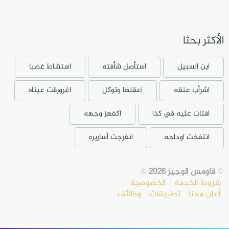
الأكثر بحثا
ابن السبيل
استأصل شأفته
استشاط غضبا
اشرأب عنقه
اعقلها وتوكل
اغرورقت عيناه
افتات عليه في كذا
اكفهز وجهه
انتفخت اوداجه
انفرجت أساريره
©
قاومس الوجيز 2026
®
شروط الخدمة
الخصوصية
أعلن معنا
تطبيقات
وظائف