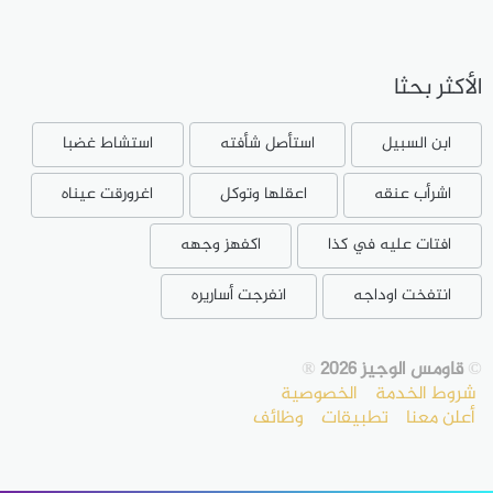
الأكثر بحثا
ابن السبيل
استأصل شأفته
استشاط غضبا
اشرأب عنقه
اعقلها وتوكل
اغرورقت عيناه
افتات عليه في كذا
اكفهز وجهه
انتفخت اوداجه
انفرجت أساريره
©
قاومس الوجيز 2026
®
شروط الخدمة
الخصوصية
أعلن معنا
تطبيقات
وظائف