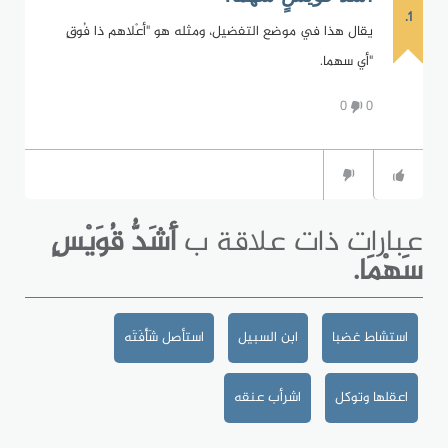
1.
يقال هذا في موضع التفضيل، ومثله هو "أعْلاهم ذا فُوقٍ
"أي سهما.
0
0
عبارات ذات علاقة ب
أَشَدُّ قُوَيْسٍ
سَهْمَا.
استشاط غضبا
ابن السبيل
استأصل شَأْفَتَه
اعقلها وتوكل
اشرأب عنقه