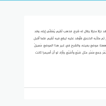
 نزلا منزلا يقال له شرج، فذهب لُقَيم يُعَشِّى إبله، وقد
ر ثم ملأبه الخندق فأوقد عليه ليقع فيه لُقَيم، فلما أقبل
فشرج ههنا: موضع بعينه، والشرج في غير هذا الموضع: مَسِيلُ
ْمُر جمع سَمُر، مثل ضَبُع وأضْبُع، وأراد لو أن أسيمرا كانت