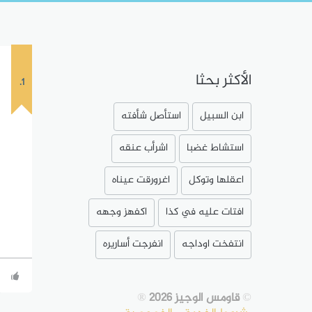
الأكثر بحثا
1.
ابن السبيل
استأصل شأفته
استشاط غضبا
اشرأب عنقه
اعقلها وتوكل
اغرورقت عيناه
افتات عليه في كذا
اكفهز وجهه
انتفخت اوداجه
انفرجت أساريره
©
قاومس الوجيز 2026
®