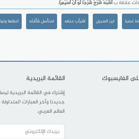
ذات علاقة ب
أَشْبَهَ شَرْجٌ شَرْجًا لَوْ أَنَّ أُسَيْمِرًا.
ط غضبا
ابن السبيل
اشرأب عنقه
استأصل شَأْفَتَه
اعقلها وتو
على الفايسبوك
القائمة البريدية
إشترك في القائمة البريدية ليص
جديدنا وآخر العبارات المتداولة
العالم العربي.