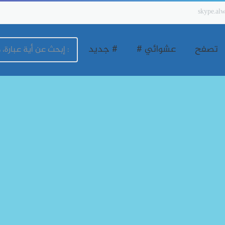
skype.alw
تصفح
عشوائي #
# جديد