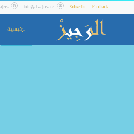
ajeez
info@alwajeez.net
Subscribe
Feedback
الرئيسية