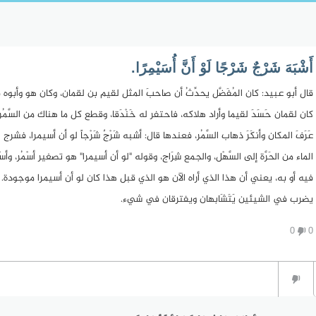
أَشْبَهَ شَرْجٌ شَرْجًا لَوْ أَنَّ أُسَيْمِرًا.
قال أبو عبيد: كان المُفَضَّل يحدِّثُ أن صاحبَ المثل لقيم بن لقمان، وكان هو وأبوه قد
كان لقمان حَسَدَ لقيما وأراد هلاكه، فاحتفر له خَنْدَقا، وقطع كل ما هناك من السَّمُ
عَرَفَ المكان وأنكَرَ ذهاب السَّمُر، فعندها قال: أشبه شَرْجٌ شَرْجاً لو أن أسيمرا، 
الماء من الحَرَّة إلى السَّهْل، والجمع شِرَاج، وقوله "لو أن أسيمرا" هو تصغير أسْمُر، وأس
فيه أو به، يعني أن هذا الذي أراه الآن هو الذي قبل هذا كان لو أن أسيمرا موجودة.
يضرب في الشيئين يَتَشَابهان ويفترقان في شيء.
0
0