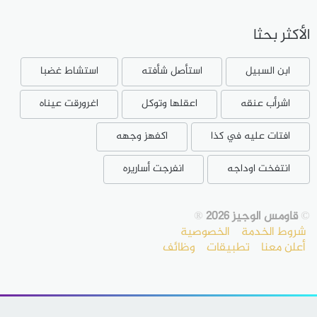
الأكثر بحثا
ابن السبيل
استأصل شأفته
استشاط غضبا
اشرأب عنقه
اعقلها وتوكل
اغرورقت عيناه
افتات عليه في كذا
اكفهز وجهه
انتفخت اوداجه
انفرجت أساريره
©
قاومس الوجيز 2026
®
شروط الخدمة
الخصوصية
أعلن معنا
تطبيقات
وظائف