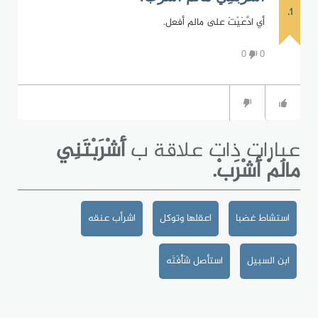
1.
أي ادَّعَيْتَ على مالم أفعل.
0
0
عبارات ذات علاقة ب
أَشْرَبْتَنِي
مالَمْ أَشْرَبْ.
استشاط غضبا
اعقلها وتوكل
اشرأب عنقه
ابن السبيل
استأصل شَأْفَتَه