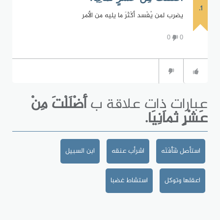
1.
يضرب لمن يُفْسد أكْثَرَ ما يليه من الأمر
0
0
عبارات ذات علاقة ب
أَضْلَلْتَ مِنْ
عَشْرٍ ثماَنِيَا.
استأصل شَأْفَتَه
اشرأب عنقه
ابن السبيل
اعقلها وتوكل
استشاط غضبا