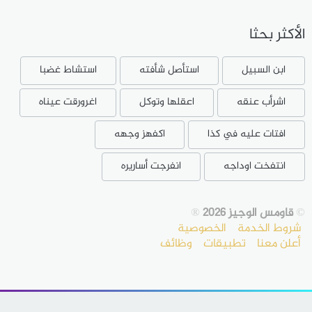
الأكثر بحثا
ابن السبيل
استأصل شأفته
استشاط غضبا
اشرأب عنقه
اعقلها وتوكل
اغرورقت عيناه
افتات عليه في كذا
اكفهز وجهه
انتفخت اوداجه
انفرجت أساريره
©
قاومس الوجيز 2026
®
شروط الخدمة
الخصوصية
أعلن معنا
تطبيقات
وظائف