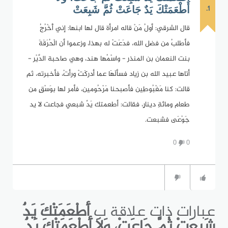
1.
أَطْعَمَتْكَ يَدٌ جَاعَتْ ثُمَّ شَبِعَتْ
قال الشرقي: أولُ مَنْ قاله امرأة قال لها ابنها: إني أَخْرُجُ
فأطلبُ من فضل الله، فدَعَتْ له بهذا، وزعموا أن الْحُرَقَةَ
بنت النعمان بن المنذر - واسْمُها هند، وهي صاحبة الدَّيْر -
أتاها عبيد الله بن زياد فسألَهَا عما أدركَتْ ورأتْ، فأخبرته، ثم
قالت: كنا مَغْبُوطِين فأصبحنا مَرْحُومين، فأمر لها بوَسْقٍ من
طعام ومائةِ دينارٍ، فقالت: أطعمتك يَدٌ شبعي فجاعت لا يد
جَوْعَى فشبعت.
0
0
عبارات ذات علاقة ب
أَطْعَمَتْكَ يَدٌ
شَبِعَتْ ثُمَّ جَاعَتْ، وَلاَ أَطْعَمَتْكَ يَدٌ