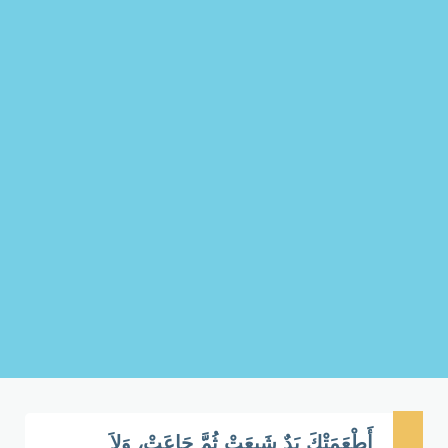
أَطْعَمَتْكَ يَدٌ شَبِعَتْ ثُمَّ جَاعَتْ، وَلاَ