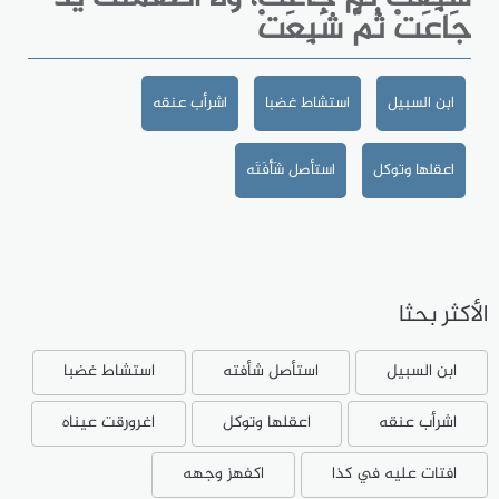
جَاعَتْ ثُمَّ شَبِعَتْ
ابن السبيل
استشاط غضبا
اشرأب عنقه
اعقلها وتوكل
استأصل شَأْفَتَه
الأكثر بحثا
ابن السبيل
استأصل شأفته
استشاط غضبا
اشرأب عنقه
اعقلها وتوكل
اغرورقت عيناه
افتات عليه في كذا
اكفهز وجهه