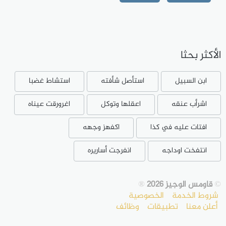
الأكثر بحثا
ابن السبيل
استأصل شأفته
استشاط غضبا
اشرأب عنقه
اعقلها وتوكل
اغرورقت عيناه
افتات عليه في كذا
اكفهز وجهه
انتفخت اوداجه
انفرجت أساريره
©
قاومس الوجيز 2026
®
شروط الخدمة
الخصوصية
أعلن معنا
تطبيقات
وظائف