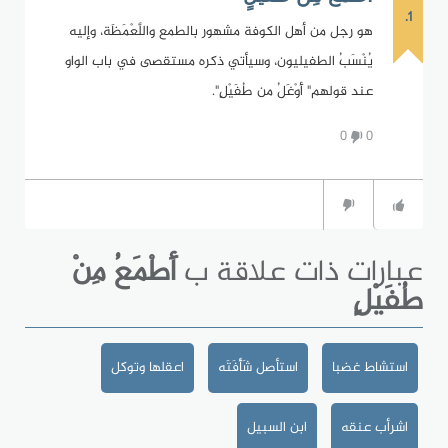
1.
هو رجل من أهل الكوفة مشهور بالطمع واللَّعْمَظَة، وإليه
يُنْسَبُ الطفيليون، وسيأتي ذكره مستقصى في باب الواو
عند قولهم" أَوْغَلُ من طُفَيْلٍ".
0
0
عبارات ذات علاقة ب
أَطْمَعُ مِنْ
طُفَيْلٍ
استشاط غضبا
استأصل شَأْفَتَه
اعقلها وتوكل
اشرأب عنقه
ابن السبيل