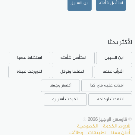
استأصل شَأْفَتَه
ابن السبيل
الأكثر بحثا
ابن السبيل
استأصل شأفته
استشاط غضبا
اشرأب عنقه
اعقلها وتوكل
اغرورقت عيناه
افتات عليه في كذا
اكفهز وجهه
انتفخت اوداجه
انفرجت أساريره
©
قاومس الوجيز 2026
®
شروط الخدمة
الخصوصية
أعلن معنا
تطبيقات
وظائف