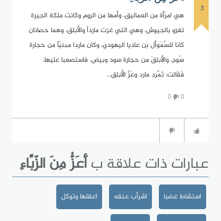
1.
هي امرَأة من العماليق، وأمها من الروم وكانت ملكة الحِيرة
تغزو بالجيوش، وهي التي غزت مارداً والأبلق، وهما حصانان
كانا للسَّمَوأل بن عاديا اليهودي، وكان ماردا مبنيّاً من حجارة
سُودٍ، والأبلقَ من حجارة سود وبيض، فاستصعبا عليها،
فَقَالت: تَمَّرد مارد وعَزَّ الأبلق...
0
0
عبارات ذات علاقة ب
أَعَزُّ مِنَ الزّبَّاءِ
استشاط غضبا
اشرأب عنقه
اعقلها وتوكل