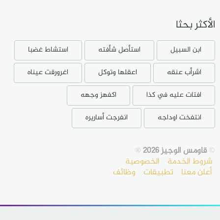
الأكثر بحثا
ابن السبيل
استأصل شأفته
استشاط غضبا
اشرأب عنقه
اعقلها وتوكل
اغرورقت عيناه
افتات عليه في كذا
اكفهز وجهه
انتفخت اوداجه
انفرجت أساريره
©
قاومس الوجيز 2026
®
شروط الخدمة
الخصوصية
أعلن معنا
تطبيقات
وظائف