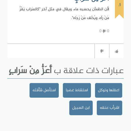
1.
لأن الظمآن يحسبه ماء، ويقَال في مثل آخر "كالسَراب يَغُرُّ
مَنْ رآه، ويُخْلف مَنْ رَجَاه".
0
0
عبارات ذات علاقة ب
أَعَزُّ مِنْ سَرابٍ
اعقلها وتوكل
استشاط غضبا
استأصل شَأْفَتَه
اشرأب عنقه
ابن السبيل