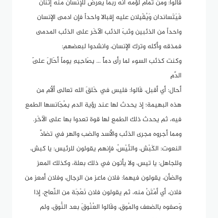
قَالوا: ومن تمام لؤمه أنه ربما يعرض للإنسان منه إثنان
فَيَتَساندان وَيُقْبِلانِ عليه إقبالا واحداً فإن ادمى الإنسان
واحداً من الذئبين وثبَ الذئب الآخَر على الذئب المدمى
فمذقه وأكله وترك الإنسان، وانشدوا لبعضهم:
وكنت كذئب السوء لما رأى دماًً ... بِصَاحِبِهِ يوماً أحَالَ عَلَى
الدَّمِ
أحال: أي أقبل، قَالوا: فليس في خَلقَ الله تعالى ألأم من
هذه البهيمة؛ إذ يحدث لها عند رؤية الدم بِمُجَانسها الطمع
فيه، ثم يحدث ذلك الطمع لها قوة تعدوا بها على الآخَر.
ومما أجروه مجرى الذئب والأسد والضب والهر في تضادِّ
النعوت: الكَبْش، والتَّيْسُ، فإنهم يقولون للرئيس: يا كبش،
وللجاهل: يا تيس، ولا يأتون في ذلك بعلة، وكذلك المعز
والضأن، يقولون فيهما: فلان ماعز من الرجال، وفلان أمعز من
فلان، أي أمْتَنُ منه، ثم يقولون فلان نَعْجَة من النِّعاج، إذا
وَصفوه بالضعف والمُوقِ، وقَالوا العُنُوقَ بعد النُّوق، ولم