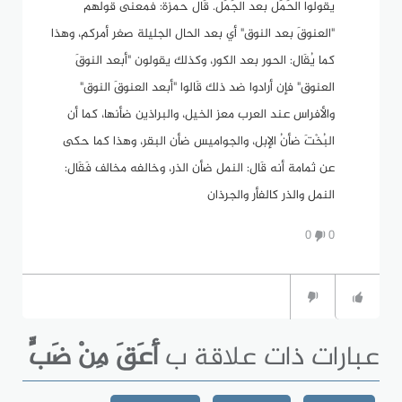
يقولوا الحَمَل بعد الجَمَل. قَال حمزة: فمعنى قولهم
"العنوقَ بعد النوق" أي بعد الحال الجليلة صغر أمركم، وهذا
كما يُقَال: الحور بعد الكور، وكذلك يقولون "أبعد النوقَ
العنوق" فإن أرادوا ضد ذلك قَالوا "أبعد العنوقَ النوق"
والأفراس عند العرب معز الخيل، والبراذين ضأنها، كما أن
البُخْتَ ضأنُ الإبل، والجواميس ضأن البقر، وهذا كما حكى
عن ثمامة أنه قَال: النمل ضأن الذر، وخالفه مخالف فَقَال:
النمل والذر كالفأر والجرذان
0
0
عبارات ذات علاقة ب
أَعَقَ مِنْ ضَبٍّ