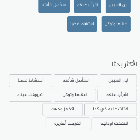
ابن السبيل
اشرأب عنقه
استأصل شَأْفَتَه
اعقلها وتوكل
استشاط غضبا
الأكثر بحثا
ابن السبيل
استأصل شأفته
استشاط غضبا
اشرأب عنقه
اعقلها وتوكل
اغرورقت عيناه
افتات عليه في كذا
اكفهز وجهه
انتفخت اوداجه
انفرجت أساريره