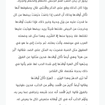
يجوز أن يكن الضب اسم الجنس كالنعام والحمام والجراد،
وإذا كان كذلك وقع على الذكر والأنثى. قَال: وعقوقها أنها
تأكل أولادها وذلك أن الضب إذا باضَتْ حَرَسَتْ بيضها من كل
ما قدرت عليه من وَرَل وحية وغير ذلك، فإذا نقبت أولادها
وخرجت من البيض ظنتها شيئاً يريد بيضها فوثبت عليها
تقتلها، فلا ينجوا منها إلا الشَّريد، وهذا مثل قد وضعته
العرب في موضعه، وأتت بعلته، ثم جاءت إلى ما هو في
العقوقَ مثل الضبة فضربت به المثل على الضد، فَقَالوا: "أبر
من هرة" وهي أيضاً تأكل أولادها، فحين سُئلوا عن الفرقَ
وجّهوا أكل الهرة أولادَها إلى شدة الحب لها، فلم يأتوا في
ذلك بحجة مُقنعة، قَال الشاعر:
أما تَرَى الدهْرَ وهذا الوَرَى ... كَهِرَةٍ تأكُلُ أولادَهَا
وقَالوا أيضاُ: أكرمُ من الأسد، والأم من الذئب، فحين طولبوا
بالفرقَ قَالوا: كرمُ الأسد أنه عند شَبعه يتجافى عما يمر به،
ولُؤْم الذئب أنه في كل أوقاته متعرض لكل ما يعرض له،