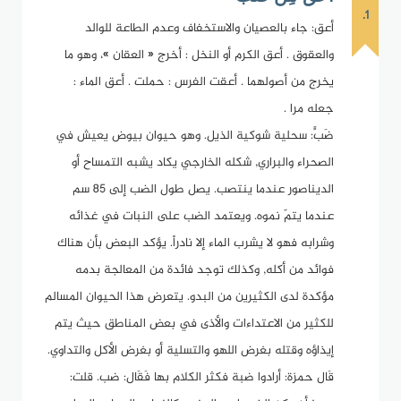
1.
أعق: جاء بالعصيان والاستخفاف وعدم الطاعة للوالد
والعقوق . أعق الكرم أو النخل : أخرج « العقان »، وهو ما
يخرج من أصولهما . أعقت الفرس : حملت . أعق الماء :
جعله مرا .
ضَبٍّ: سحلية شوكية الذيل. وهو حيوان بيوض يعيش في
الصحراء والبراري, شكله الخارجي يكاد يشبه التمساح أو
الديناصور عندما ينتصب. يصل طول الضب إلى 85 سم
عندما يتمّ نموه. ويعتمد الضب على النبات في غذائه
وشرابه فهو لا يشرب الماء إلا نادراً. يؤكد البعض بأن هناك
فوائد من أكله, وكذلك توجد فائدة من المعالجة بدمه
مؤكدة لدى الكثيرين من البدو. يتعرض هذا الحيوان المسالم
للكثير من الاعتداءات والأذى في بعض المناطق حيث يتم
إيذاؤه وقتله بغرض اللهو والتسلية أو بغرض الأكل والتداوي.
قَال حمزة: أرادوا ضبة فكثر الكلام بها فَقَال: ضب. قلت: