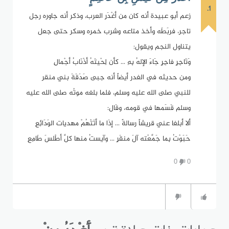
1.
زعم أبو عبيدة أنه كان من أغْدَرِ العرب، وذكر أنه جاوره رجل
تاجر، فربَطَه وأخذ متاعه وشرب خمره وسكر حتى جعل
يتناول النجم ويقول:
وَتَاجِرٍ فاجِرٍ جَاءَ الإلهُ بِهِ ... كأن لِحْيتَهُ أذْنَابُ أجْمالِ
ومن حديثه في الغدر أيضاً أنه جبى صَدَقَةَ بني منقر
للنبي صلى الله عليه وسلم، فلما بلغه موتُه صلى الله عليه
وسلم قَسَمها في قومه، وقَال:
ألا أبلغا عني قريشاً رسالةً ... إذَا ما أتَتْهُمْ مهديات الوَدَائِعِ
حَبَوْتُ بِما جَمَّعْته آلَ منقَرٍ ... وآيستُ منها كلَّ أطْلسَ طَامِعِ
0
0