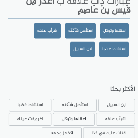
عبارات ذات علاقة ب
أَغْدَرُ مِنْ
قْيسِ بِنْ عَاصِمٍ
اعقلها وتوكل
استأصل شَأْفَتَه
اشرأب عنقه
استشاط غضبا
ابن السبيل
الأكثر بحثا
ابن السبيل
استأصل شأفته
استشاط غضبا
اشرأب عنقه
اعقلها وتوكل
اغرورقت عيناه
افتات عليه في كذا
اكفهز وجهه