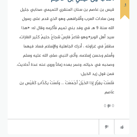
1.
قيس بن عاصم بن سنان المنقري التميمي صحابي جليل
ومن سادات العرب وأشرافهم، وهو الذي قدم على رسول
الله سنة 9 هـ في وفد بني تميم فأكرمه وقال له: «هذا
سيد أهل الوبر».وهو شاعرٌ فارسٌ شجاعٌ حليمٌ كثير الغارات،
مظفرٌ في غزاوته ، أدرك الجاهلية والإسلام فساد فيهما
وأسلم وحسن إسلامه، وأتى النبي صلى الله عليه وسلم
وصحبه في حياته، وعمر بعده زماناً وروى عنه عدة أحاديث.
فمن قول زيد الخيل:
فَلَسْتُ بِفِرَّارٍ إذا الخَيْلُ أجْمَعَتْ ... وَلَسْتُ بِكَذَّابٍ كَقَيْسِ بنِ
عَاصِمِ
0
0