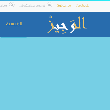
ajeez
info@alwajeez.net
Subscribe
Feedback
الرئيسية