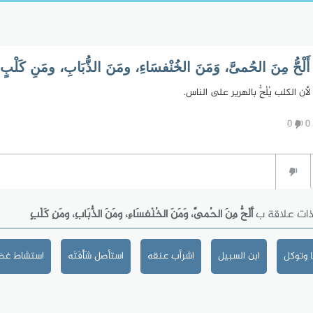
أَلْحُّ مِنَ الحُمىَّ، وَمَنَ الخُنْفسَاءِ، ومَنَ الذُّبَابِ، ومَنِ كَلْبٍ
لأن الكلب يُلُحُّ بالهرير على الناس.
0
0
ذات علاقة ب
أَلْحُّ مِنَ الحُمىَّ، وَمَنَ الخُنْفسَاءِ، ومَنَ الذُّبَابِ، ومَنِ كَلْبٍ
 وتوكل
ابن السبيل
اشرأب عنقه
استأصل شَأْفَتَه
استشاط غضب