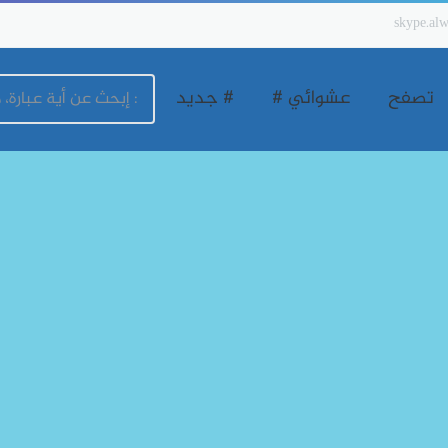
skype.alw
تصفح
عشوائي #
# جديد