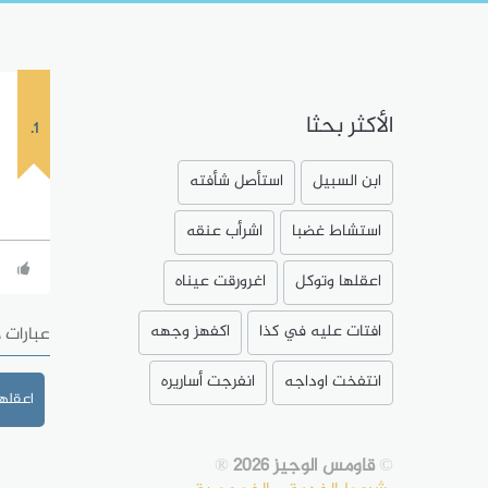
الأكثر بحثا
1.
ابن السبيل
استأصل شأفته
استشاط غضبا
اشرأب عنقه
اعقلها وتوكل
اغرورقت عيناه
افتات عليه في كذا
اكفهز وجهه
عبارات 
انتفخت اوداجه
انفرجت أساريره
اعقلها
©
قاومس الوجيز 2026
®