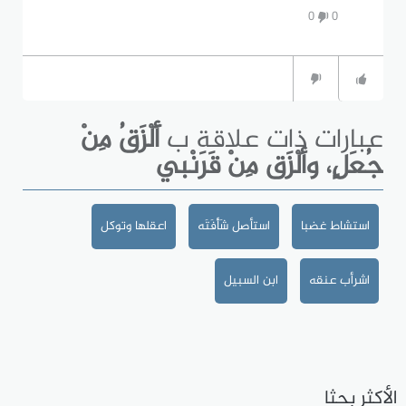
0
0
عبارات ذات علاقة ب
أَلْزَقُ مِنْ
جُعَلٍ، وألْزَق مِنْ قَرَنْبي
استشاط غضبا
استأصل شَأْفَتَه
اعقلها وتوكل
اشرأب عنقه
ابن السبيل
الأكثر بحثا