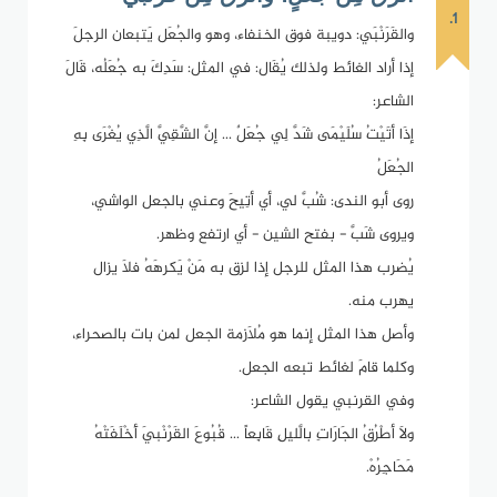
1.
والقَرَنْبَي: دويبة فوق الخنفاء، وهو والجُعَل يَتبعان الرجلَ
إذا أراد الغائط ولذلك يُقَال: في المثل: سَدِكَ به جُعَلُه، قَالَ
الشاعر:
إذَا أتَيْتُ سُلَيْمَى شَدَّ لِي جُعَلٌ ... إنَّ الشَّقِيَّ الَّذِي يُغْرَى بِهِ
الجُعَلُ
روى أبو الندى: شُبَّ لي، أي أتِيحَ وعني بالجعل الواشي،
ويروى شَبَّ - بفتح الشين - أي ارتفع وظهر.
يُضرب هذا المثل للرجل إذا لزق به مَنْ يَكرهَهُ فلاَ يزال
يهرب منه.
وأصل هذا المثل إنما هو مُلاَزمة الجعل لمن بات بالصحراء،
وكلما قامَ لغائط تبعه الجعل.
وفي القرنبي يقول الشاعر:
ولاَ أطْرُقُ الجَارَاتِ بالَّليلِ قَابِعاً ... قُبُوعَ القَرْنْبيَ أَخْلَفَتْهُ
مَحَاجِرُهْ.