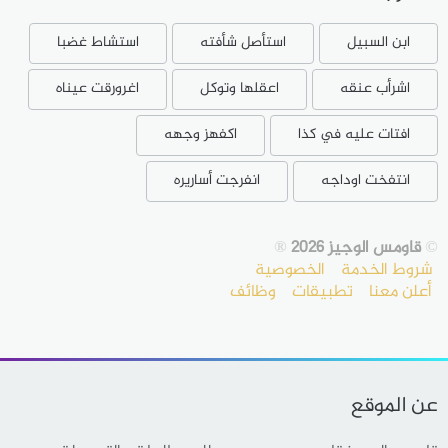
ابن السبيل
استأصل شأفته
استشاط غضبا
اشرأب عنقه
اعقلها وتوكل
اغرورقت عيناه
افتات عليه في كذا
اكفهز وجهه
انتفخت اوداجه
انفرجت أساريره
©
قاومس الوجيز 2026
®
شروط الخدمة
الخصوصية
أعلن معنا
تطبيقات
وظائف
عن الموقع