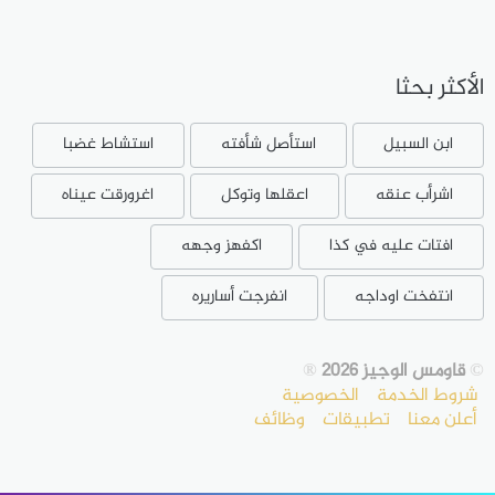
الأكثر بحثا
ابن السبيل
استأصل شأفته
استشاط غضبا
اشرأب عنقه
اعقلها وتوكل
اغرورقت عيناه
افتات عليه في كذا
اكفهز وجهه
انتفخت اوداجه
انفرجت أساريره
©
قاومس الوجيز 2026
®
شروط الخدمة
الخصوصية
أعلن معنا
تطبيقات
وظائف