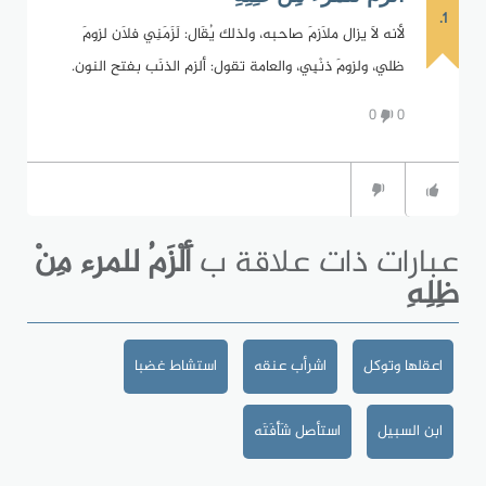
1.
لأنه لاَ يزال ملاَزمَ صاحبه، ولذلك يُقَال: لَزَمَنِي فلاَن لزومَ
ظلي، ولزومَ ذنْبِي، والعامة تقول: ألزم الذنَب بفتح النون.
0
0
عبارات ذات علاقة ب
أَلْزَمُ للمرء مِنْ
ظِلِهِ
اعقلها وتوكل
اشرأب عنقه
استشاط غضبا
ابن السبيل
استأصل شَأْفَتَه