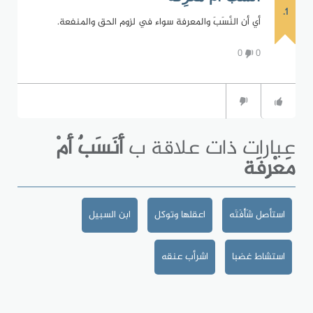
1.
أي أن النَّسَبَ والمعرفة سواء في لزوم الحق والمنفعة.
0
0
عبارات ذات علاقة ب
أَنَسَبٌ أَمْ
مَعْرِفَة
استأصل شَأْفَتَه
اعقلها وتوكل
ابن السبيل
استشاط غضبا
اشرأب عنقه