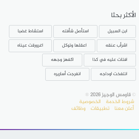
الأكثر بحثا
ابن السبيل
استأصل شأفته
استشاط غضبا
اشرأب عنقه
اعقلها وتوكل
اغرورقت عيناه
افتات عليه في كذا
اكفهز وجهه
انتفخت اوداجه
انفرجت أساريره
©
قاومس الوجيز 2026
®
شروط الخدمة
الخصوصية
أعلن معنا
تطبيقات
وظائف