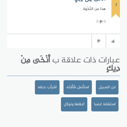
1.
هذا من النَّخْوَة.
0
0
عبارات ذات علاقة ب
أَنْخَى مِنْ
دِيكٍ
ابن السبيل
استأصل شَأْفَتَه
اشرأب عنقه
استشاط غضبا
اعقلها وتوكل