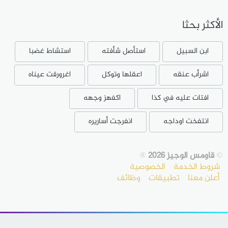
الأكثر بحثا
ابن السبيل
استأصل شأفته
استشاط غضبا
اشرأب عنقه
اعقلها وتوكل
اغرورقت عيناه
افتات عليه في كذا
اكفهز وجهه
انتفخت اوداجه
انفرجت أساريره
©
قاومس الوجيز 2026
®
شروط الخدمة
الخصوصية
أعلن معنا
تطبيقات
وظائف