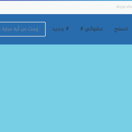
skype.alw
تصفح
عشوائي #
# جديد