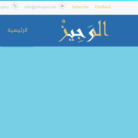
ajeez
info@alwajeez.net
Subscribe
Feedback
الرئيسية