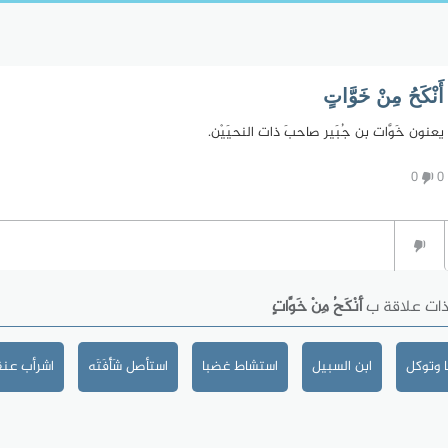
أَنْكَحُ مِنْ خَوَّاتٍ
يعنون خَوَّات بن جُبَير صاحبَ ذات النحيَيْن.
0
0
ذات علاقة ب
أَنْكَحُ مِنْ خَوَّاتٍ
 وتوكل
ابن السبيل
استشاط غضبا
استأصل شَأْفَتَه
اشرأب عنق