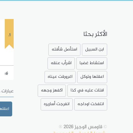
الأكثر بحثا
1.
ابن السبيل
استأصل شأفته
استشاط غضبا
اشرأب عنقه
اعقلها وتوكل
اغرورقت عيناه
افتات عليه في كذا
اكفهز وجهه
عبارات 
انتفخت اوداجه
انفرجت أساريره
اعقلها
©
قاومس الوجيز 2026
®