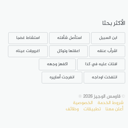
الأكثر بحثا
ابن السبيل
استأصل شأفته
استشاط غضبا
اشرأب عنقه
اعقلها وتوكل
اغرورقت عيناه
افتات عليه في كذا
اكفهز وجهه
انتفخت اوداجه
انفرجت أساريره
©
قاومس الوجيز 2026
®
شروط الخدمة
الخصوصية
أعلن معنا
تطبيقات
وظائف