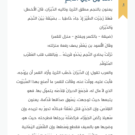
1.
يعنون بالنجم مطلق الثريا، وتاليه الدَّبَرَان، قَالَ الأخطل:
فَهَلاَ زَجَرْت الطَّيْرَ إذْ جاءَ خَاطِبا ... بضَيْقَةَ بَيْنَ النَّجْمِ
وَالدَّيْرَانِ
(ضيقة - بالكسر ويفتح - منزل للقمر)
وقَالَ الأَسود بن يَعْفُر يصف رفعة منزلته:
نَزَلْتُ بِحادي النَّجِمِ يَحْدُو قَرِينَهُ ... وَبِالقلب قلب العَقْرَبِ
المُتَوَقِّدِ
والعرب تقول: إن الدَّبَرَانَ خَطَب الثريا، وأراد القمر أن يزوِّجه،
فأبت عليه، وولَّتْ عنه، وقَالَت للقمر: ما أصنع بهذا السُّبْرُوت
الذي لاَ مال له، فَجَمَعَ الدبرانُ قِلاَصَه يتموَّل بها. فهو
يتبعها حيث توجهت، يَسُوق صدَاقها قُدَّامة، يعنون
القِلاَصَ، وإن الجَدْيَ قتل نَعْشاً؛ فبناتُه تدورُ به تريده، وإن
سُهيلا ركَضَ الجَوْزَاء، فركضَتْهُ برجلها فطرحته حيث هو،
وضربها هو بالسيف فقطع وَسَطها، وإن الشَّعْرَى اليَمَانية