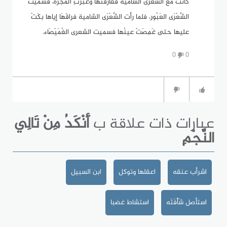
كانت مع الشَّعْرَى الشامية ففارقتها وعَبَرَتِ المَجَرَّةَ، فسميت
الشَّعْرَى العَبُور، فلما رأت الشَّعْرَى الشامية فراقَهَا إياها بكَتْ
عليها حتى غَمِصَتْ عينُها فسميت الشعرى الغُمَيْصَاء.
0
0
عبارات ذات علاقة ب
أَنْكَدُ مِنْ تَالِي
النَّجْمِ
اشرأب عنقه
اعقلها وتوكل
ابن السبيل
استأصل شَأْفَتَه
استشاط غضبا