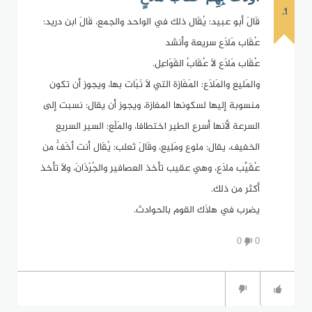
1.
قَالَ أبو عبيد: يُقَال ذلك في الواحد والجمع، قَالَ ابن دريد:
عُقَاب مَلاَع سريعة وأنشد
عُقَاب مَلاَع لاَ عُقَابُ القَوَاعِل.
والمَليع والمَلاَع: المَفَازة التي لاَ نَبَات بها، ويجوز أن تكون
منسوبة إليها لسكونها المفازة، ويجوز أن يقال: نسبت إلى
السرعة لأنها أسرع الطير اختطافا، والمَلْع: السير السريع
الخفيف، يقال: ملوع ومَلِيع، وقَالَ ثعلب: يُقَال أنت أخَفُّ من
عُقَيِّب ملاَع، وهي عقيب تأخذ العصافير والجُرْذَانَ، ولاَ تأخذ
أكثر من ذلك.
يضرب في هلاَك القوم بالحوادث.
0
0