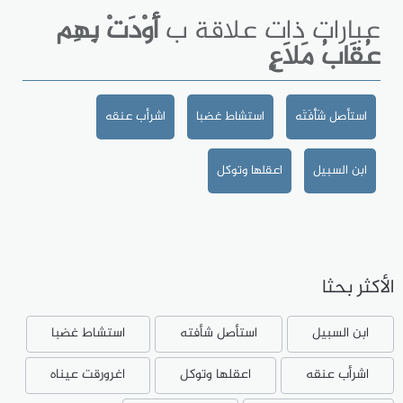
عبارات ذات علاقة ب
أَوْدَتْ بِهِم
عُقَابُ مَلاَعٍ
استأصل شَأْفَتَه
استشاط غضبا
اشرأب عنقه
ابن السبيل
اعقلها وتوكل
الأكثر بحثا
ابن السبيل
استأصل شأفته
استشاط غضبا
اشرأب عنقه
اعقلها وتوكل
اغرورقت عيناه