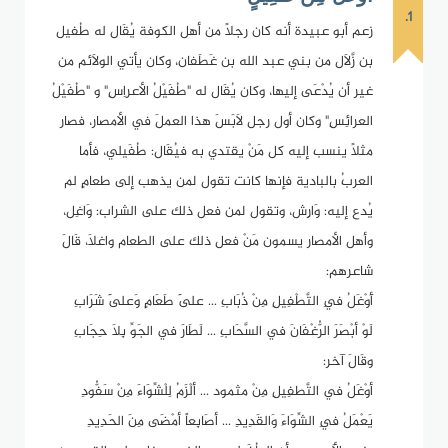
1.
زعم أبو عبيدة أنه كان رجلاً من أهل الكوفة يُقَال له طُفيل
بن زَلاَّل من بني عبد الله بن غَطَفان، وكان يأتي الولاَئم من
غير أن يُدْعَى إليها، وكان يُقَال له "طُفَيْلُ الأعراِسِ" و "طُفَيْلُ
العرائِسِ" وكان أول رجل لاَبَسَ هذا العملَ في الأمصار، فصار
مثلاً ينسب إليه كل مَنْ يقتدي به فيُقَال: طُفَيلي، فأما
العربُ بالبادية فإنها كانت تقول لمن يذهب إلى طعامٍ لم
يُدع إليه: وَارِش، وتقول لمن فعل ذلك على الشراب: وَاغِل،
وأهل الأمصار يسمون مَنْ فعل ذلك على الطعام واغلاَ، قَالَ
شاعرهم:
أَوْغَلُ فِي التَّطْفِيلِ مِنْ ذُبَابِ ... عَلَى طَعَامٍ وَعَلَى شَرَابِ
لَوْ أبْصَرَ الرُّغْفَانَ في السَّحَابِ ... لَطَارَ في الجَوِّ بِلاَ حِجَابِ
وقَالَ آخر:
أوْغَلُ في التَّطفِيلِ مِنْ مثمود ... ألْزَمُ لِلْشِّوَاءَ مِنْ سَفُّودِ
يَعْمَلُ فِي الشِّوَاءَ وَالقَدِيدِ ... أصَابِعاً أمْضَى مِنَ الحَدِيدِ