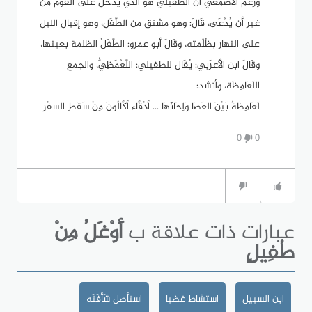
وزعم الأَصمعي أن الطُفَيلي هو الذي يدخل على القوم من
غير أن يُدْعَى، قَالَ: وهو مشتق من الطَّفَلِ، وهو إقبال الليل
على النهار بظُلْمته، وقَالَ أبو عمرو: الطَّفَلُ الظلمة بعينها،
وقَالَ ابن الأَعرَبي: يُقَال للطفيلي: اللَّعْمَظِيُّ، والجمع
اللَعَامِظَة، وأنشد:
لَعَامِظَةٌ بَيْنَ العَصَا وَلِحَائَهَا ... أدْقَّاء أكَّالُونَ مِنْ سَقَطِ السفْرِ
0
0
عبارات ذات علاقة ب
أَوْغَلُ مِنْ
طُفِيلٍ
ابن السبيل
استشاط غضبا
استأصل شَأْفَتَه