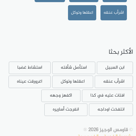
اشرأب عنقه
اعقلها وتوكل
الأكثر بحثا
ابن السبيل
استأصل شأفته
استشاط غضبا
اشرأب عنقه
اعقلها وتوكل
اغرورقت عيناه
افتات عليه في كذا
اكفهز وجهه
انتفخت اوداجه
انفرجت أساريره
©
قاومس الوجيز 2026
®