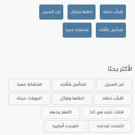
اشرأب عنقه
اعقلها وتوكل
ابن السبيل
استأصل شَأْفَتَه
استشاط غضبا
الأكثر بحثا
ابن السبيل
استأصل شأفته
استشاط غضبا
اشرأب عنقه
اعقلها وتوكل
اغرورقت عيناه
افتات عليه في كذا
اكفهز وجهه
انتفخت اوداجه
انفرجت أساريره