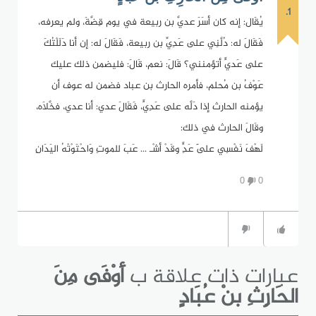
1.
يُقَال: إنه كان أسَرَ عديَّ بن ربيعة في يوم قِضَّةَ، ولم يعرفه،
فَقَالَ له: دُلَّنِي على عَدِيِّ بن ربيعة، فَقَالَ له: إن أنا دَلَلْتُكَ
على عَديٍّ أتؤمنني؟ قَالَ: نعم، قَالَ: فليضمن ذلك عليك
عَوْفُ بن مُحلم، فأمره الحارث بن عباد فضمن له عوف أن
يؤمنه الحارث إذا دَلَّه على عَدِيٍّ، فَقَالَ عدي: أنا عدي، فخَّلاَه،
وقَالَ الحارث في ذلك:
لَهْفَ نَفْسِي عَلَى عَدٍِّ وقَدْ أشْـ ... عَبَ للموتِ وَاحْتَوْتْهُ اليَدَانِ
0
0
عبارات ذات علاقة ب
أَوْفَى مِنَ
الحَارِثِ بنْ عُبَادٍ