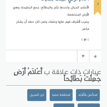
1.
الأعلام: الجبال، واحدها عَلَم، والبطائح: جمع البَطيحة، وهي
الأرض المنخفضة.
يضرب لأشراف قوم صاروا وضُعَاء، ولمن كان حقه أن يشكر
فكفر.
0
0
عبارات ذات علاقة ب
أََعْلاَمُ أََرْضٍ
جُعِلَتْ بَطَاَئِحاً
استأصل شَأْفَتَه
استشاط غضبا
ابن السبيل