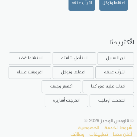
اعقلها وتوكل
اشرأب عنقه
الأكثر بحثا
ابن السبيل
استأصل شأفته
استشاط غضبا
اشرأب عنقه
اعقلها وتوكل
اغرورقت عيناه
افتات عليه في كذا
اكفهز وجهه
انتفخت اوداجه
انفرجت أساريره
©
قاومس الوجيز 2026
®
شروط الخدمة
الخصوصية
أعلن معنا
تطبيقات
وظائف