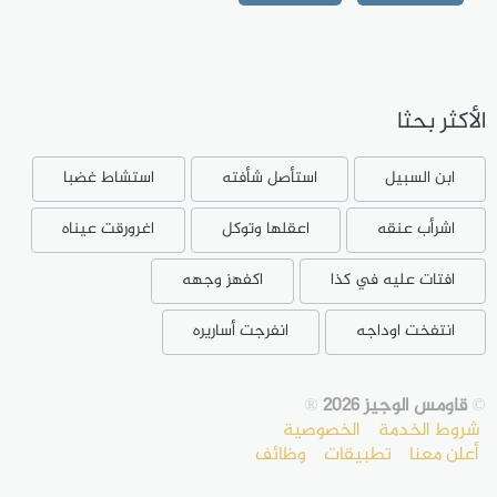
الأكثر بحثا
ابن السبيل
استأصل شأفته
استشاط غضبا
اشرأب عنقه
اعقلها وتوكل
اغرورقت عيناه
افتات عليه في كذا
اكفهز وجهه
انتفخت اوداجه
انفرجت أساريره
©
قاومس الوجيز 2026
®
شروط الخدمة
الخصوصية
أعلن معنا
تطبيقات
وظائف