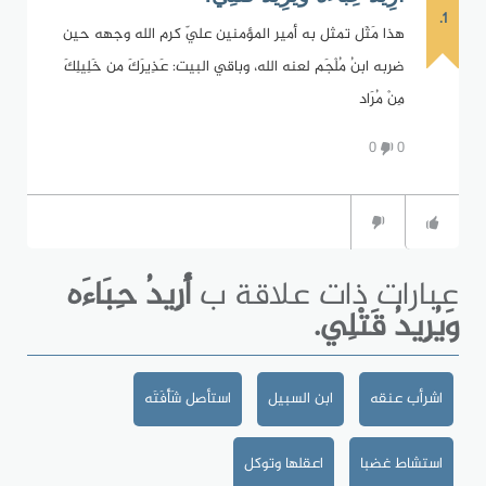
1.
هذا مَثَل تمثل به أمير المؤمنين عليّ كرم الله وجهه حين
ضربه ابنُ مُلْجَم لعنه الله، وباقي البيت: عَذِيرَكَ من خَلِيلِكَ
مِنْ مُرَاد
0
0
عبارات ذات علاقة ب
أُرِيدُ حِبَاءَه
وَيُرِيدُ قَتْلِي.
اشرأب عنقه
ابن السبيل
استأصل شَأْفَتَه
استشاط غضبا
اعقلها وتوكل