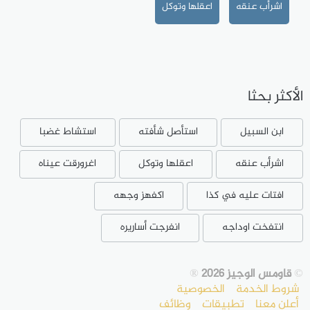
اشرأب عنقه
اعقلها وتوكل
الأكثر بحثا
ابن السبيل
استأصل شأفته
استشاط غضبا
اشرأب عنقه
اعقلها وتوكل
اغرورقت عيناه
افتات عليه في كذا
اكفهز وجهه
انتفخت اوداجه
انفرجت أساريره
©
قاومس الوجيز 2026
®
شروط الخدمة
الخصوصية
أعلن معنا
تطبيقات
وظائف