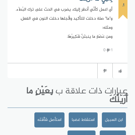
1.
أي اعمل كأنِّي أنظر إليك، يضرب في الحث على ترك البُطْء.
و"ما" صلة دخلت للتأكيد ولأجلها دخلت النون في الفعل،
ومثله:
ومن عَضَةٍ ما ينبتَنَّ شَكِيرُهَا.
0
1
عبارات ذات علاقة ب
بِعَيْنٍ ما
أَرَيَنَّكَ
ابن السبيل
استشاط غضبا
استأصل شَأْفَتَه