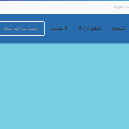
skype.alw
تصفح
عشوائي #
# جديد