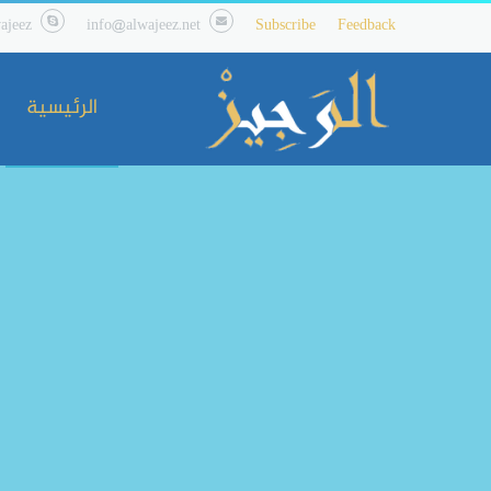
ajeez
info@alwajeez.net
Subscribe
Feedback
الرئيسية