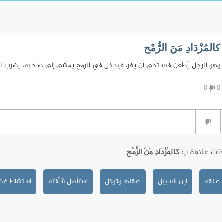
كالمُزْدَادِ مَنَ الرُّمْح
وهو الرجل يُطْعَن فيستحي أن يفر، فيدخل في الرمح يمشي إلى صاحبه، يضرب لم
0
0
ذات علاقة ب
كالمُزْدَادِ مَنَ الرُّمْح
 عنقه
ابن السبيل
اعقلها وتوكل
استأصل شَأْفَتَه
استشاط غضب