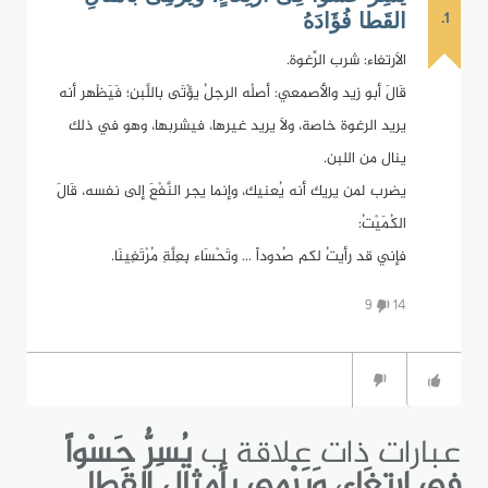
1.
القَطا فُؤَادَهُ
الاَرتغاء: شرب الرِّغوة.
قَالَ أبو زيد والأَصمعي: أصلُه الرجلُ يؤْتَى باللَّبنِ؛ فَيَظْهر أنه
يريد الرغوة خاصة، ولاَ يريد غيرها، فيشربها، وهو في ذلك
ينال من اللبن.
يضرب لمن يريك أنه يُعنيك، وإنما يجر النَّفْعَ إلى نفسه، قَالَ
الكُمَيْتُ:
فإني قد رأيتُ لكم صُدوداً ... وتَحْسَاء بِعِلَّةِ مُرْتَغِينَا.
9
14
عبارات ذات علاقة ب
يُسِرُّ حَسْواً
فِى ارتِغَاءٍ، وَيَرْمِى بأمثالِ القَطا