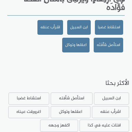
فُؤَادَهُ
استشاط غضبا
ابن السبيل
اشرأب عنقه
استأصل شَأْفَتَه
اعقلها وتوكل
الأكثر بحثا
ابن السبيل
استأصل شأفته
استشاط غضبا
اشرأب عنقه
اعقلها وتوكل
اغرورقت عيناه
افتات عليه في كذا
اكفهز وجهه